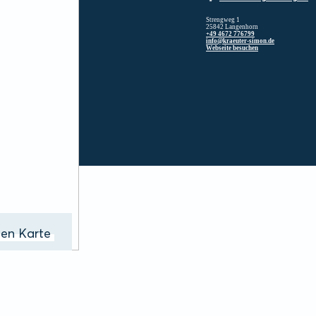
Strengweg 1
25842 Langenhorn
+49 4672 776799
info@kraeuter-simon.de
Webseite besuchen
ßen Karte