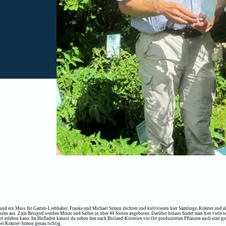
und ein Muss für Garten-Liebhaber. Frauke und Michael Simon züchten und kultivieren hier Sämlinge, Kräuter und al
nzen aus. Zum Beispiel werden Minze und Salbei in über 40 Sorten angeboten. Darüber hinaus findet man hier viele s
rt erleben kann. Im Hofladen kannst du neben den nach Bioland-Kriterien vor Ort produzierten Pflanzen auch eine 
bei Kräuter-Simon genau richtig.