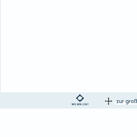
zur gro
WO BIN ICH?