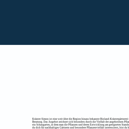
Kräuter-Simon ist eine weit über die Region hinaus bekannte Bioland-Kräutergärtnerei 
Beratung. Das Angebot zeichnet sich besonders durch die Vielfalt der angebotenen Pfla
ein Schaugarten, in dem man die Pflanzen und deren Entwicklung am geeigneten Stando
du dich für nachhaltiges Gärtnern und besondere Pflanzenvielfalt interessierst, bist du 