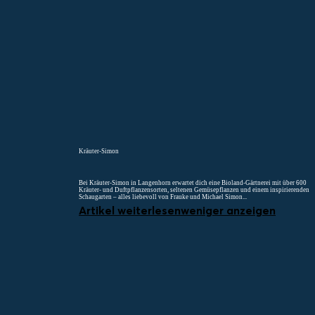
Menü
Suchen
Merklist
Kräuter-Simon
Bei Kräuter-Simon in Langenhorn erwartet dich eine Bioland-Gärtnerei mit über 600
Kräuter- und Duftpflanzensorten, seltenen Gemüsepflanzen und einem inspirierenden
Schaugarten – alles liebevoll von Frauke und Michael Simon...
Artikel weiterlesen
weniger anzeigen