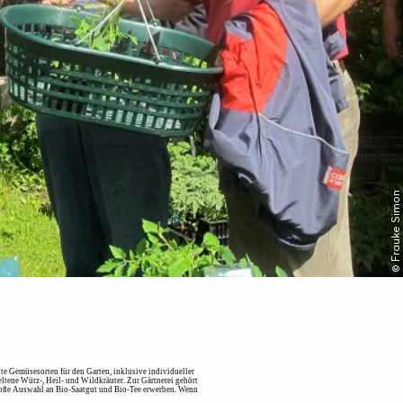
© Frauke Simon
te Gemüsesorten für den Garten, inklusive individueller
eltene Würz-, Heil- und Wildkräuter. Zur Gärtnerei gehört
große Auswahl an Bio-Saatgut und Bio-Tee erwerben. Wenn