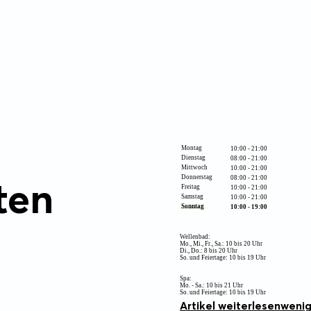
Montag
10:00 - 21:00
Dienstag
08:00 - 21:00
Mittwoch
10:00 - 21:00
ten
Donnerstag
08:00 - 21:00
Freitag
10:00 - 21:00
Samstag
10:00 - 21:00
Sonntag
10:00 - 19:00
Wellenbad:
Mo., Mi., Fr., Sa.: 10 bis 20 Uhr
Di., Do.: 8 bis 20 Uhr
So. und Feiertage: 10 bis 19 Uhr
Spa:
Mo. - Sa.: 10 bis 21 Uhr
So. und Feiertage: 10 bis 19 Uhr
Artikel weiterlesen
wenig