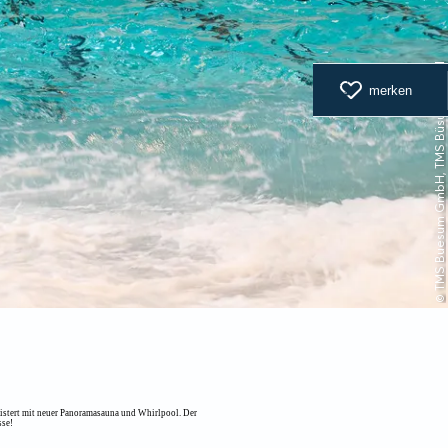
© TMS Buesum GmbH, TMS Büsum GmbH
merken
istert mit neuer Panoramasauna und Whirlpool. Der
sse!