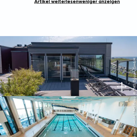
Artikel weiterlesen
weniger anzeigen
© TMS Büsum GmbH
© TMS Buesum GmbH, TMS Büsum GmbH