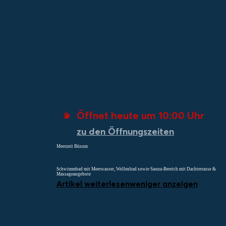
Menü
Suchen
Merklist
Öffnet heute um 10:00 Uhr
zu den Öffnungszeiten
Meerzeit Büsum
Schwimmbad mit Meerwasser, Wellenbad sowie Sauna-Bereich mit Dachterrasse &
Massageangebote
Artikel weiterlesen
weniger anzeigen