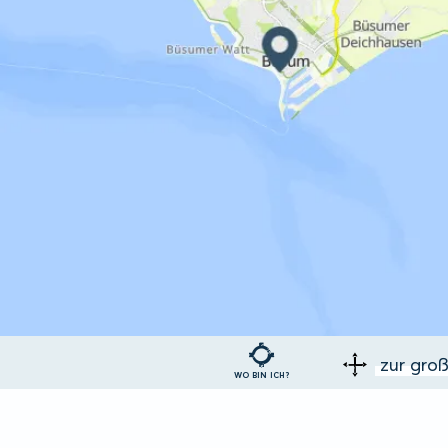
zur gro
WO BIN ICH?