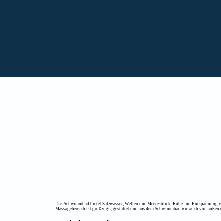
Das Schwimmbad bietet Salzwasser, Wellen und Meeresblick. Ruhe und Entspannung vers
Massagebereich ist großzügig gestaltet und aus dem Schwimmbad wie auch von außen err