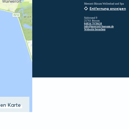
Meerzeit Büsum Wellenbad und Spa
Entfernung anzeigen
Südstrand 9
25761 Büsum
04834 7978650
info@meerzeit-buesum.de
Webseite besuchen
ßen Karte