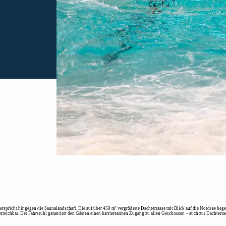
pricht hingegen die Saunalandschaft. Die auf über 450 m² vergrößerte Dachterrasse mit Blick auf die Nordsee bege
eichbar. Der Fahrstuhl garantiert den Gästen einen barrierearmen Zugang zu allen Geschossen – auch zur Dachterra