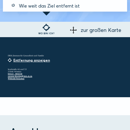
Wie weit das Ziel entfernt ist
zur großen Karte
WO BIN ICH?
DRK-Zentrum für Gesundheit und Familie
Entfernung anzeigen
Inselstraße 44 und 53
25946 Wittdün
04522 - 804250
susann.doering@drk-sh.de
Webseite besuchen