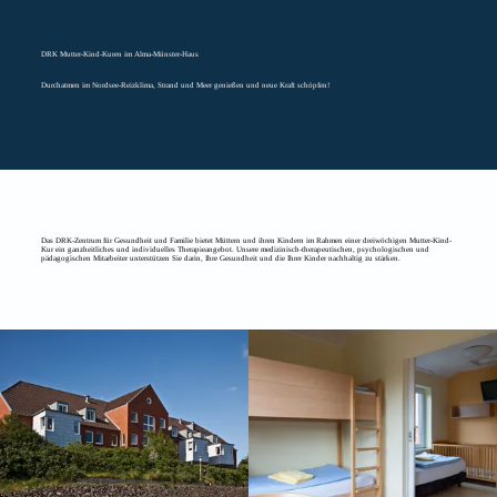
DRK Mutter-Kind-Kuren im Alma-Münster-Haus
Durchatmen im Nordsee-Reizklima, Strand und Meer genießen und neue Kraft schöpfen!
Das DRK-Zentrum für Gesundheit und Familie bietet Müttern und ihren Kindern im Rahmen einer dreiwöchigen Mutter-Kind-
Kur ein ganzheitliches und individuelles Therapieangebot. Unsere medizinisch-therapeutischen, psychologischen und
pädagogischen Mitarbeiter unterstützen Sie darin, Ihre Gesundheit und die Ihrer Kinder nachhaltig zu stärken.