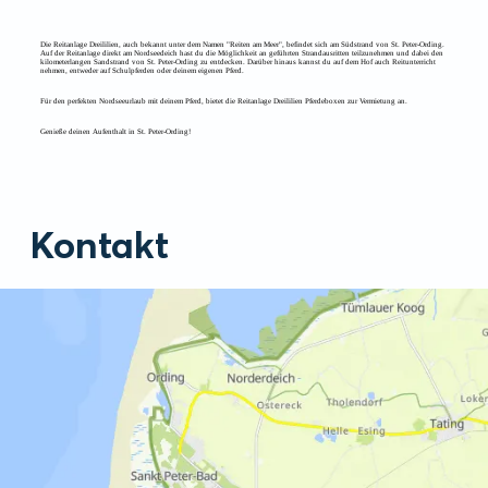
Die Reitanlage Dreililien, auch bekannt unter dem Namen "Reiten am Meer", befindet sich am Südstrand von St. Peter-Ording.
Auf der Reitanlage direkt am Nordseedeich hast du die Möglichkeit an geführten Strandausritten teilzunehmen und dabei den
kilometerlangen Sandstrand von St. Peter-Ording zu entdecken. Darüber hinaus kannst du auf dem Hof auch Reitunterricht
nehmen, entweder auf Schulpferden oder deinem eigenen Pferd.
Für den perfekten Nordseeurlaub mit deinem Pferd, bietet die Reitanlage Dreililien Pferdeboxen zur Vermietung an.
Genieße deinen Aufenthalt in St. Peter-Ording!
Kontakt