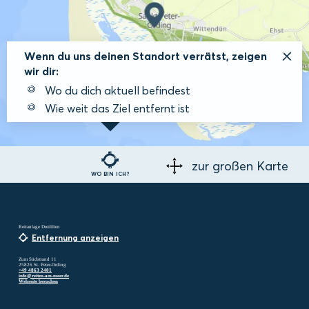
Wenn du uns deinen Standort verrätst, zeigen
wir dir:
Wo du dich aktuell befindest
Wie weit das Ziel entfernt ist
zur großen Karte
WO BIN ICH?
Reitanlage Dreililien
Entfernung anzeigen
Zum Südstrand 11
25826 St. Peter-Ording
+49 4863 2401
info@reiten-am-meer.de
Webseite besuchen