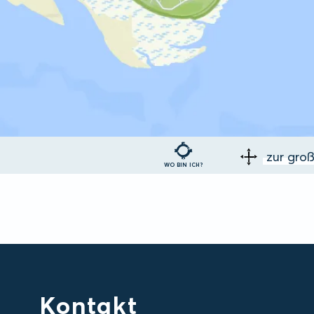
zur gro
WO BIN ICH?
Kontakt