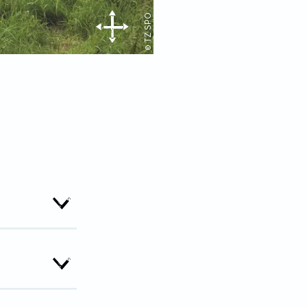
© TZ SPO