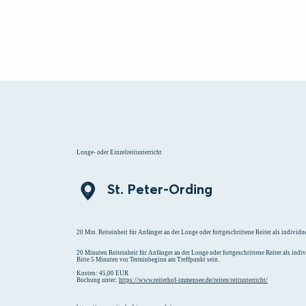
Menü
Suchen
Merklist
Longe- oder Einzelreitunterricht
St. Peter-Ording
20 Min. Reiteinheit für Anfänger an der Longe oder fortgeschrittene Reiter als individue
20 Minuten Reiteinheit für Anfänger an der Longe oder fortgeschrittene Reiter als indivi
Bitte 5 Minuten vor Terminbeginn am Treffpunkt sein.
Kosten: 45,00 EUR
Buchung unter:
https://www.reiterhof-immensee.de/reiten/reitunterricht/