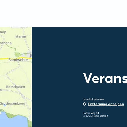
Verans
Reiterhof Immensee
Entfernung anzeigen
Böhler Weg 83
25826 St. Peter-Ording