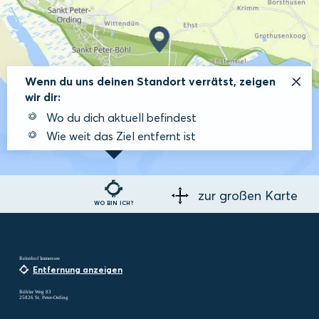
Wenn du uns deinen Standort verrätst, zeigen
wir dir:
Wo du dich aktuell befindest
Wie weit das Ziel entfernt ist
zur großen Karte
WO BIN ICH?
Reiterhof Immensee
Entfernung anzeigen
Böhler Weg 83
25826 St. Peter-Ording