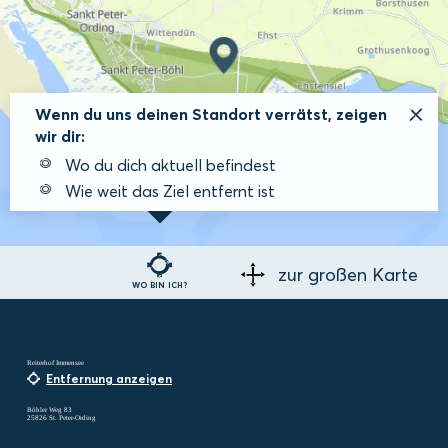
Wenn du uns deinen Standort verrätst, zeigen
wir dir:
Wo du dich aktuell befindest
Wie weit das Ziel entfernt ist
zur großen Karte
WO BIN ICH?
Reiterhof Immensee
Entfernung anzeigen
Böhler Weg 83
25826 St. Peter-Ording