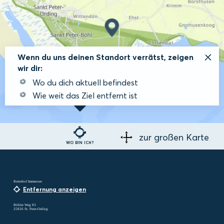
Wenn du uns deinen Standort verrätst, zeigen
wir dir:
Wo du dich aktuell befindest
Wie weit das Ziel entfernt ist
zur großen Karte
WO BIN ICH?
Reiterhof Immensee
Entfernung anzeigen
Böhler Weg 83
25826 St. Peter-Ording