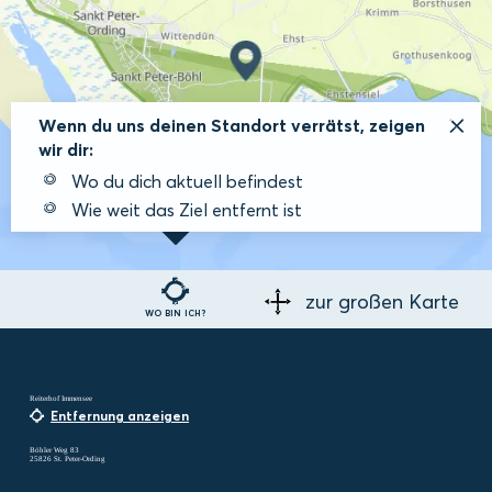
Wenn du uns deinen Standort verrätst, zeigen
wir dir:
Wo du dich aktuell befindest
Wie weit das Ziel entfernt ist
zur großen Karte
WO BIN ICH?
Reiterhof Immensee
Entfernung anzeigen
Böhler Weg 83
25826 St. Peter-Ording