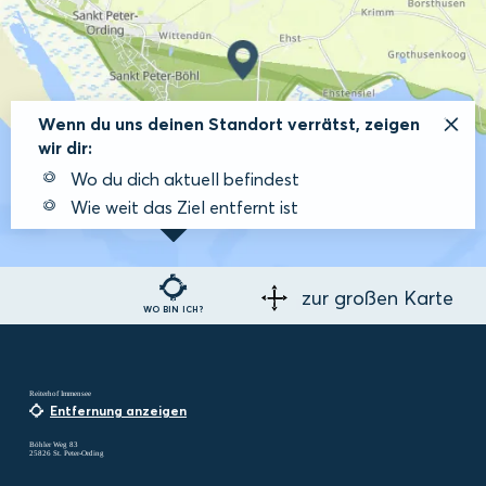
Wenn du uns deinen Standort verrätst, zeigen
wir dir:
Wo du dich aktuell befindest
Wie weit das Ziel entfernt ist
zur großen Karte
WO BIN ICH?
Reiterhof Immensee
Entfernung anzeigen
Böhler Weg 83
25826 St. Peter-Ording