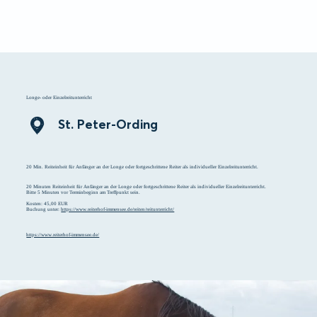
zurück 
Menü
Suchen
Merkliste
Unterkunft
Longe- oder Einzelreitunterricht
St. Peter-Ording
20 Min. Reiteinheit für Anfänger an der Longe oder fortgeschrittene Reiter als individueller Einzelreitunterricht.
20 Minuten Reiteinheit für Anfänger an der Longe oder fortgeschrittene Reiter als individueller Einzelreitunterricht.
Bitte 5 Minuten vor Terminbeginn am Treffpunkt sein.
Kosten: 45,00 EUR
Buchung unter:
https://www.reiterhof-immensee.de/reiten/reitunterricht/
https://www.reiterhof-immensee.de/