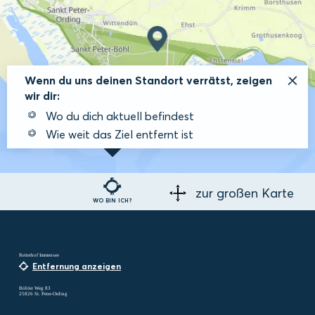
Wenn du uns deinen Standort verrätst, zeigen
wir dir:
Wo du dich aktuell befindest
Wie weit das Ziel entfernt ist
zur großen Karte
WO BIN ICH?
Reiterhof Immensee
Entfernung anzeigen
Böhler Weg 83
25826 St. Peter-Ording