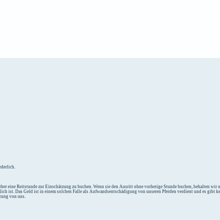
e
Unterkunft
derlich.
her eine Reitstunde zur Einschätzung zu buchen. Wenn sie den Ausritt ohne vorherige Stunde buchen, behalten wir un
tlich ist. Das Geld ist in einem solchen Falle als Aufwandsentschädigung von unseren Pferden verdient und es gibt k
ttung von uns.