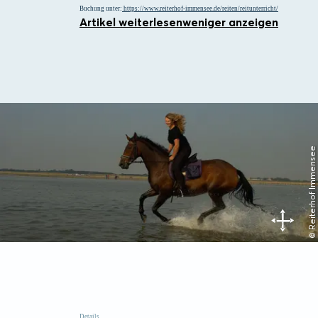
Buchung unter:
https://www.reiterhof-immensee.de/reiten/reitunterricht/
Artikel weiterlesen
weniger anzeigen
© Reiterhof Immensee
Details