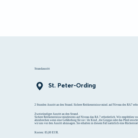
Menü
Suchen
Merklist
Strandausritt
St. Peter-Ording
2 Stunden Ausritt an den Strand. Sichere Reitkenntnisse mind. auf Niveau des RA7 erfor
Zweistündiger Ausritt an den Strand.
Sichere Reitkenntnisse mindestens auf Niveau das RA 7 erforderlich. Wir empfehlen vor
abzubrechen wenn eine Gefährdung für sie / ihr Kind , die Gruppe oder das Pferd ersich
wir uns vor den Ausritt abzusagen. Sie erhalten in diesem Fall natürlich eine Rückersta
Kosten: 85,00 EUR.