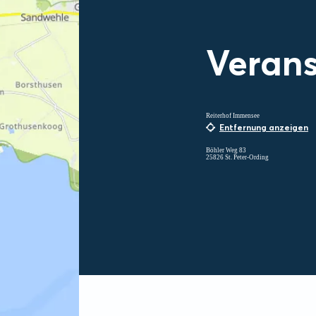
Verans
Reiterhof Immensee
Entfernung anzeigen
Böhler Weg 83
25826 St. Peter-Ording