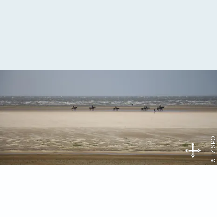
© TZ SPO