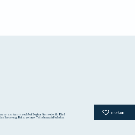
zurück zur
merken
s vor den Ausritt noch bei Beginn für sie oder ihr Kind
eine Erstattung. Bei zu geringer Teilnehmerzahl behalten