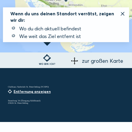
Wenn du uns deinen Standort verrätst, zeigen
wir dir:
Wo du dich aktuell befindest
Wie weit das Ziel entfernt ist
zur großen Karte
WO BIN ICH?
Clubhaus Yachtclub St. Peter-Ording (YCSPO)
Entfernung anzeigen
Strandweg 34 (Übergang Köhlbrand)
25826 St. Peter-Ording