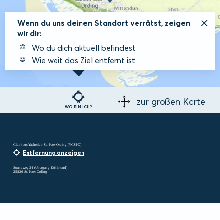
Wenn du uns deinen Standort verrätst, zeigen
wir dir:
Wo du dich aktuell befindest
Wie weit das Ziel entfernt ist
zur großen Karte
WO BIN ICH?
Clubhaus Yachtclub St. Peter-Ording (YCSPO)
Entfernung anzeigen
Strandweg 34 (Übergang Köhlbrand)
25826 St. Peter-Ording