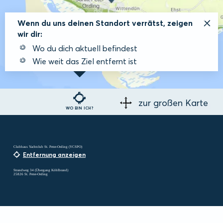
Wenn du uns deinen Standort verrätst, zeigen
wir dir:
Wo du dich aktuell befindest
Wie weit das Ziel entfernt ist
zur großen Karte
WO BIN ICH?
Clubhaus Yachtclub St. Peter-Ording (YCSPO)
Entfernung anzeigen
Strandweg 34 (Übergang Köhlbrand)
25826 St. Peter-Ording