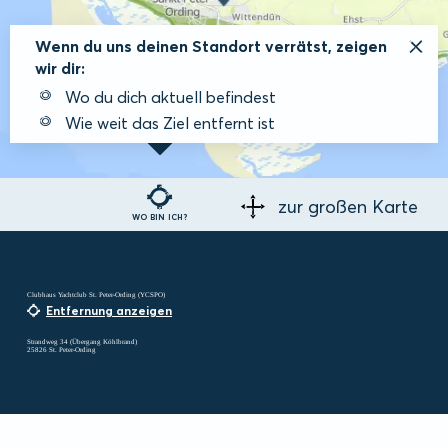
Wenn du uns deinen Standort verrätst, zeigen
wir dir:
Wo du dich aktuell befindest
Wie weit das Ziel entfernt ist
zur großen Karte
WO BIN ICH?
Clubhaus Yachtclub St. Peter-Ording (YCSPO)
Entfernung anzeigen
Strandweg 34 (Übergang Köhlbrand)
25826 St. Peter-Ording