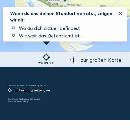
Wenn du uns deinen Standort verrätst, zeigen
wir dir:
Wo du dich aktuell befindest
Wie weit das Ziel entfernt ist
zur großen Karte
WO BIN ICH?
Clubhaus Yachtclub St. Peter-Ording (YCSPO)
Entfernung anzeigen
Strandweg 34 (Übergang Köhlbrand)
25826 St. Peter-Ording