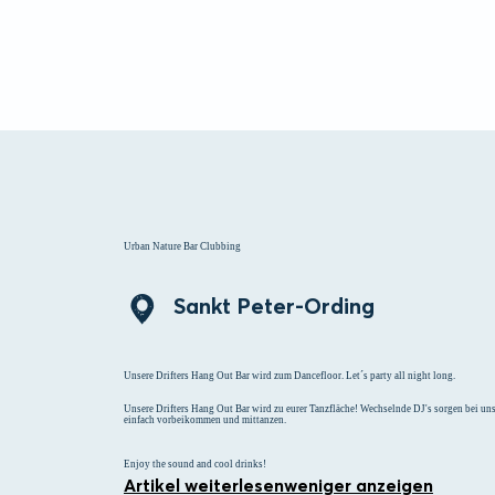
Menü
Suchen
Merklist
Urban Nature Bar Clubbing
Sankt Peter-Ording
Unsere Drifters Hang Out Bar wird zum Dancefloor. Let´s party all night long.
Unsere Drifters Hang Out Bar wird zu eurer Tanzfläche! Wechselnde DJ's sorgen bei u
einfach vorbeikommen und mittanzen.
Enjoy the sound and cool drinks!
Artikel weiterlesen
weniger anzeigen