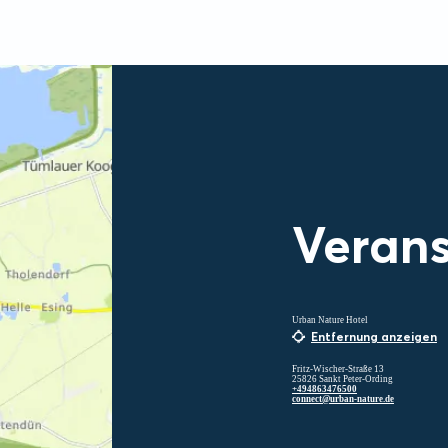
Verans
Urban Nature Hotel
Entfernung anzeigen
Fritz-Wischer-Straße 13
25826 Sankt Peter-Ording
+494863476500
connect@urban-nature.de