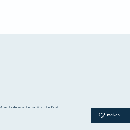
zurück zur
 Crew. Und das ganze ohne Eintritt und ohne Ticket -
merken