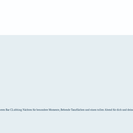
e
Unterkunft
nseren Bar CLubbing Nächten für besondere Momente, Bebende Tanzflächen und einen tollen Abend für dich und deine