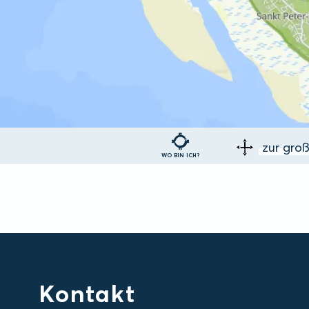
zur gro
WO BIN ICH?
Kontakt