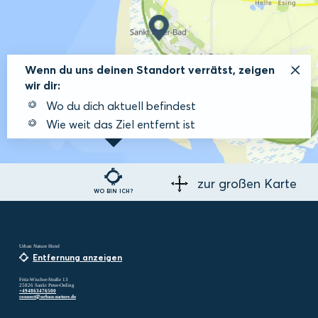
Wenn du uns deinen Standort verrätst, zeigen
wir dir:
Wo du dich aktuell befindest
Wie weit das Ziel entfernt ist
zur großen Karte
WO BIN ICH?
Urban Nature Hotel
Entfernung anzeigen
Fritz-Wischer-Straße 13
25826 Sankt Peter-Ording
+494863476500
connect@urban-nature.de