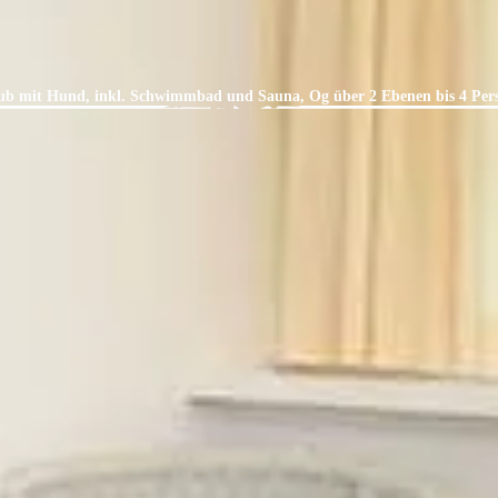
ub mit Hund, inkl. Schwimmbad und Sauna, Og über 2 Ebenen bis 4 Per