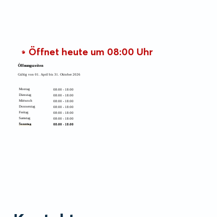
Öffnet heute um 08:00 Uhr
Öffnungszeiten
Gültig von 01. April bis 31. Oktober 2026
Montag
08:00 - 18:00
Dienstag
08:00 - 18:00
Mittwoch
08:00 - 18:00
Donnerstag
08:00 - 18:00
Freitag
08:00 - 18:00
Samstag
08:00 - 18:00
Sonntag
08:00 - 18:00