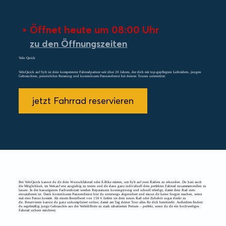
Öffnet heute um 08:00 Uhr
zu den Öffnungszeiten
Velo Quick
VeloQuick auf Sylt ist dein kompetenter Fahrradpartner seit über 20 Jahren, der dich mit top-gepflegten Leihrädern, jungen
Gebrauchten, persönlicher Beratung und kostenlosem Pannendienst bei deinen Touren unterstützt.
jetzt Fahrrad reservieren
Bei VeloQuick kannst du dir dein Wunschfahrrad oder E-Bike mieten, um Sylt auf zwei Rädern zu erkunden. Du hast auch
die Möglichkeit, im Verkauf erst ausgiebig zu testen und dir dann ganz individuell dein perfektes Fahrrad zusammenstellen zu
lassen. In der hauseigenen Fachwerkstatt werden Reparaturen kostengünstig und schnell erledigt, damit dein Rad stets
einsatzbereit ist. Dank kostenlosem Pannendienst bist du unterwegs abgesichert und musst dir keine Sorgen machen, wenn
mal eine Panne kommt. Ab einem Bestellwert von 150 € liefern sie dein neues Rad oder Zubehör sogar direkt zu
dir. Reservieren kannst du ganz unkompliziert online, damit am Tag deiner Tour alles für dich bereitsteht. Außerdem findest
du regelmäßig junge Gebrauchte aus der Verleihflotte zu stark rabattierten Preisen – perfekt, wenn du dir ein hochwertiges
Fahrrad sichern möchtest.