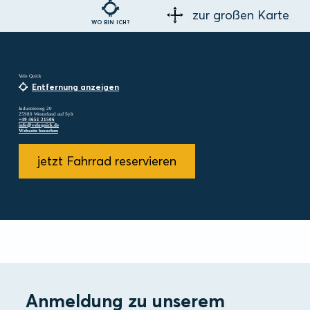
zur großen Karte
WO BIN ICH?
Velo Quick
Entfernung anzeigen
Industrieweg 20
25980 Westerland auf Sylt
+49 4651 21506
info@veloquick.de
Webseite besuchen
jetzt Fahrrad reservieren
Anmeldung zu unserem