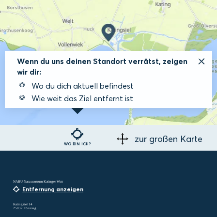
Wenn du uns deinen Standort verrätst, zeigen
wir dir:
Wo du dich aktuell befindest
Wie weit das Ziel entfernt ist
zur großen Karte
WO BIN ICH?
NABU Naturzentrum Katinger Watt
Entfernung anzeigen
Katingsiel 14
25832 Tönning