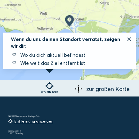
Wenn du uns deinen Standort verrätst, zeigen
wir dir:
Wo du dich aktuell befindest
Wie weit das Ziel entfernt ist
zur großen Karte
WO BIN ICH?
NABU Naturzentrum Katinger Watt
Entfernung anzeigen
Katingsiel 14
25832 Tönning