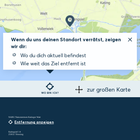
Wenn du uns deinen Standort verrätst, zeigen
wir dir:
Wo du dich aktuell befindest
Wie weit das Ziel entfernt ist
zur großen Karte
WO BIN ICH?
NABU Naturzentrum Katinger Watt
Entfernung anzeigen
Katingsiel 14
25832 Tönning