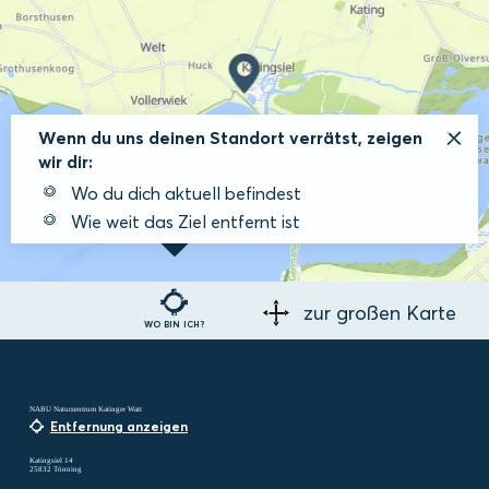
Wenn du uns deinen Standort verrätst, zeigen
wir dir:
Wo du dich aktuell befindest
Wie weit das Ziel entfernt ist
zur großen Karte
WO BIN ICH?
NABU Naturzentrum Katinger Watt
Entfernung anzeigen
Katingsiel 14
25832 Tönning