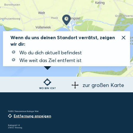
Wenn du uns deinen Standort verrätst, zeigen
wir dir:
Wo du dich aktuell befindest
Wie weit das Ziel entfernt ist
zur großen Karte
WO BIN ICH?
NABU Naturzentrum Katinger Watt
Entfernung anzeigen
Katingsiel 14
25832 Tönning