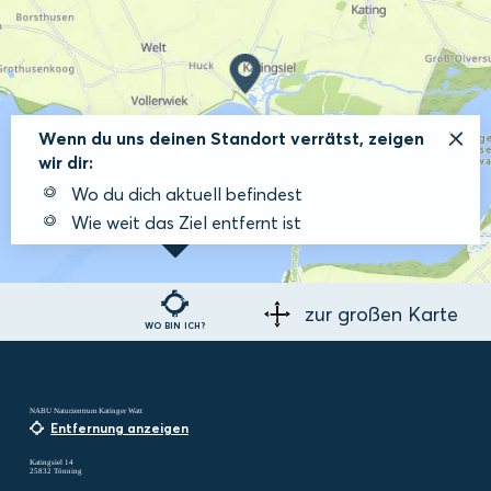
Wenn du uns deinen Standort verrätst, zeigen
wir dir:
Wo du dich aktuell befindest
Wie weit das Ziel entfernt ist
zur großen Karte
WO BIN ICH?
NABU Naturzentrum Katinger Watt
Entfernung anzeigen
Katingsiel 14
25832 Tönning