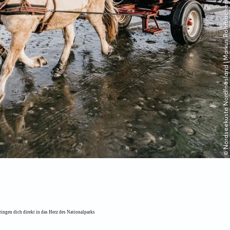
© Nordseeküste Nordfriesland | Markus Rohrbacher
ringen dich direkt in das Herz des Nationalparks