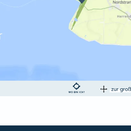
zur gro
WO BIN ICH?