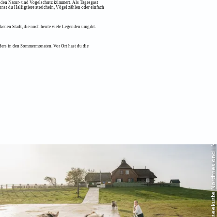
um den Natur- und Vogelschutz kümmert. Als Tagesgast
st du Halligtiere streicheln, Vögel zählen oder einfach
nkenen Stadt, die noch heute viele Legenden umgibt.
nders in den Sommermonaten. Vor Ort hast du die
© Nordseeküste Nordfriesland | Markus Rohrbacher