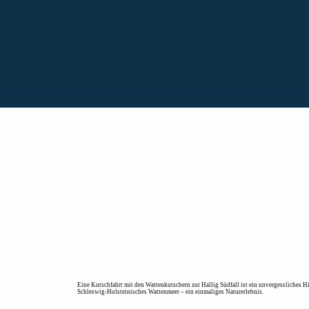
Eine Kutschfahrt mit den Wattenkutschern zur Hallig Südfall ist ein unvergessliches H
Schleswig-Holsteinisches Wattenmeer – ein einmaliges Naturerlebnis.