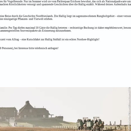
radies für Vogelfreunde. Nur im Sommer wird sie vom Pächterpaar Erichsen bewohnt, das sich als Nationalparkwarte 
achten Köstlichkeiten versorgt und spannende Geschichten über die Hallig erzählt. Während deines Aufenthalts kann
ch eine Reise durch die Geschichte Nordfrieslands. Die Hallig liegt im sagenumwobenen Rungholtgebiet – einer versu
e einzigartige Pflanzen- und Tierwelt erleben.
 Familie. Pro Tag dürfen maximal 50 Gäste die Hallig betreten – rechtzeitige Buchung ist daher empfehlenswert, beso
zusammengestellten Souvenirpakete als Erinnerung mitzunehmen.
zeit vom Alltag – eine Kutschfahrt zur Hallig Südfall ist ein echtes Nordsee-Highlight!
Personen), bei Interesse bitte telefonisch anfragen!
© Nordseeküste Nordfriesland | Markus Rohrbacher