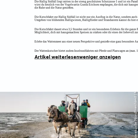
Die Hallig Südfall liegt mitten in der streng geschützten Schutzzone 1 und ist ein Pa
wirst du herzlich von der Vogelwartin Gunda Erichsen empfangen, die dich mit hausgem
die Ruhe und die Natur genießen.
Die Kutschfahrt zur Hallig Südfall ist nicht nur ein Ausflug in die Natur, sondern au
Umgeben von blühenden Halligwiesen, Halligflieder und Strandastern kannst du hier ein
Die Kutschfahrt dauert etwa 3,5 Stunden und ist ein besonderes Erlebnis für die ganze
Möglichkeit, dich mit hausgemachten Speisen zu stärken oder dir eines der liebevoll 
Erlebe das Wattenmeer aus einer neuen Perspektive und genieße eine ganz besondere Aus
Der Wattenkutscher bietet zudem Inselrundfahrten mit Pferde und Planwagen an (max. 10 
Artikel weiterlesen
weniger anzeigen
© Nordseeküste Nordfriesland | Markus Rohrbacher