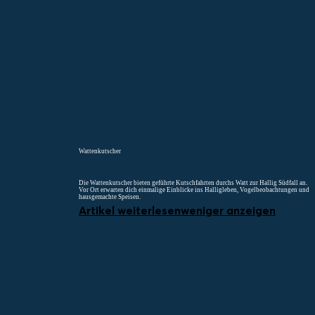
Menü
Suchen
Merklist
Wattenkutscher
Die Wattenkutscher bieten geführte Kutschfahrten durchs Watt zur Hallig Südfall an.
Vor Ort erwarten dich einmalige Einblicke ins Halligleben, Vogelbeobachtungen und
hausgemachte Speisen.
Artikel weiterlesen
weniger anzeigen