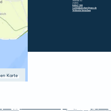
Westen 93
25845
04842 300
wattenkutscher@gmx.de
Webseite besuchen
ßen Karte