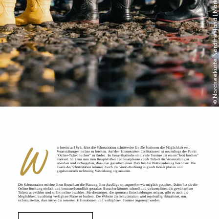
© Nordseeküste Nordfriesland | Markus Rohrbacher
W
ie bereits auf Sylt, führt die Schutzstation schrittweise für alle Stationen die Möglichkeit ein,
Veranstaltungen online zu buchen. Auf den Internetseiten der Stationen ist neuerdings der Punkt
"Online-Ticket buchen" zu finden. Im Gesamtkalender sind viele Termine mit einem "Jetzt buchen"
markiert. So kann man zum Beispiel über das Smartphone vorab Tickets für Veranstaltungen
erwerben und sichergehen, dass man garantiert einen Platz bei der Wattwanderung bekommt. Die
Teams der Schutzstation können durch die Vorab-Buchung zugleich besser planen und
gegebenenfalls rechtzeitig Verstärkung organisieren.
Die Schutzstation möchte ihren Besuchern die Planung ihrer Ausflüge so angenehm wie möglich gestalten. Daher hat sie die
Online-Buchung einfach und benutzerfreundlich gestaltet: Besucher können schnell und unkompliziert die gewünschten
Tickets auswählen und sofort online bezahlen. Für diejenigen, die spontane Entscheidungen mögen, gibt es auch die
Möglichkeit, kurzfristig verfügbare Plätze zu buchen. Die Website der Schutzstation wird regelmäßig aktualisiert, um
sicherzustellen, dass immer die neuesten Informationen und verfügbaren Termine angezeigt werden.