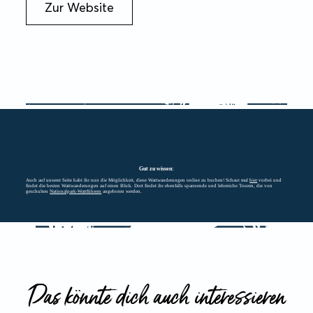
Zur Website
Gut zu wissen:
Auch auf unserer Seite habt ihr nun die Möglichkeit, diese Wattwanderungen online zu buchen! Schaut mal
hier
vorbei und
findet die besten Wattwanderungen auf einen Blick. Dort findet ihr ebenfalls spannende und lehrreiche Touren, die von
geschulten
Nationalpark-Wattführern
angeboten werden.
Das könnte dich auch interessieren