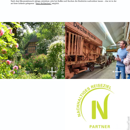
Nach dem Museumsbesuch mittags einkehren oder bei Kaffee und Kuchen die Eindrücke nachwirken lassen – das ist in der
auf dem Gelände gelegenen "
Neue Holländerei“
möglich.
© SH Landwirtschaftsmuseum
© Dithmarschen Tourismus
© TourCert