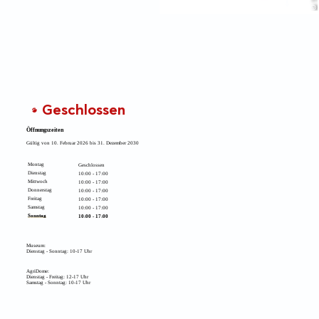
Geschlossen
Öffnungszeiten
Gültig von 10. Februar 2026 bis 31. Dezember 2030
Montag
Geschlossen
Dienstag
10:00 - 17:00
Mittwoch
10:00 - 17:00
Donnerstag
10:00 - 17:00
Freitag
10:00 - 17:00
Samstag
10:00 - 17:00
Sonntag
10:00 - 17:00
Museum:
Dienstag - Sonntag: 10-17 Uhr
AgriDome:
Dienstag - Freitag: 12-17 Uhr
Samstag - Sonntag: 10-17 Uhr