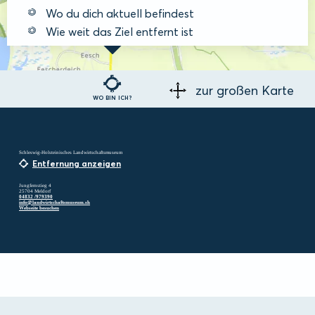
Wo du dich aktuell befindest
Wie weit das Ziel entfernt ist
zur großen Karte
WO BIN ICH?
Schleswig-Holsteinisches Landwirtschaftsmuseum
Entfernung anzeigen
Jungfernstieg 4
25704 Meldorf
04832 /979390
info@landwirtschaftsmuseum.sh
Webseite besuchen