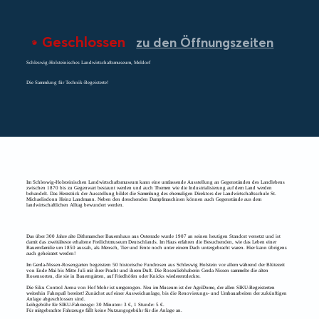
Geschlossen
zu den Öffnungszeiten
Schleswig-Holsteinisches Landwirtschaftsmuseum, Meldorf
Die Sammlung für Technik-Begeisterte!
Im Schleswig-Holsteinischen Landwirtschaftsmuseum kann eine umfassende Ausstellung an Gegenständen des Landlebens
zwischen 1870 bis zu Gegenwart bestaunt werden und auch Themen wie die Industrialisierung auf dem Land werden
behandelt. Das Herzstück der Ausstellung bildet die Sammlung des ehemaligen Direktors der Landwirtschaftsschule St.
Michaelisdonn Heinz Landmann. Neben den dreschenden Dampfmaschinen können auch Gegenstände aus dem
landwirtschaftlichen Alltag bewundert werden.
Das über 300 Jahre alte Dithmarscher Bauernhaus aus Osterrade wurde 1907 an seinen heutigen Standort versetzt und ist
damit das zweitälteste erhaltene Freilichtmuseum Deutschlands. Im Haus erfahren die Besuchenden, wie das Leben einer
Bauernfamilie um 1850 aussah, als Mensch, Tier und Ernte noch unter einem Dach untergebracht waren. Hier kann übrigens
auch geheiratet werden!
Im Gerda-Nissen-Rosengarten begeistern 50 historische Fundrosen aus Schleswig Holstein vor allem während der Blütezeit
von Ende Mai bis Mitte Juli mit ihrer Pracht und ihrem Duft. Die Rosenliebhaberin Gerda Nissen sammelte die alten
Rosensorten, die sie in Bauerngärten, auf Friedhöfen oder Knicks wiederentdeckte.
Die Siku Control Arena von Hof Mohr ist umgezogen. Neu im Museum ist der AgriDome, der allen SIKU-Begeisterten
weiterhin Fahrspaß bereitet! Zunächst auf einer Ausweichanlage, bis die Renovierungs- und Umbauarbeiten der zukünftigen
Anlage abgeschlossen sind.
Leihgebühr für SIKU-Fahrzeuge: 30 Minuten: 3 €, 1 Stunde: 5 €.
Für mitgebrachte Fahrzeuge fällt keine Nutzungsgebühr für die Anlage an.