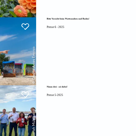
Bitte Vorsicht beim Wattwandern und Baden!
Presse 6 - 2025
© Carlos Arias Enciso
Nimm drei - sei dabei!
Presse 5-2025
© NTS - Sarah Mühlberg