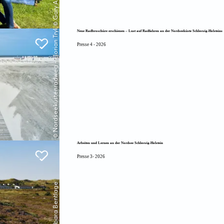
© Nordseeküstenradweg - Florian Trykowski
Neue Radbroschüre erschienen – Lust auf Radfahren an der Nordseeküste Schleswig-Holsteins
Presse 4 - 2026
Arbeiten und Lernen an der Nordsee Schleswig-Holstein
Presse 3- 2026
© (C) Barbara Bentlage