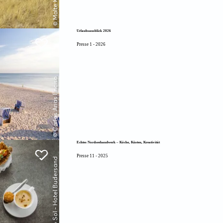
© Malte Keller
Urlaubsausblick 2026
Presse 1 - 2026
© Carlos Arias Enciso
Echtes Nordseehandwerk – Köche, Küsten, Kreativität
Presse 11 - 2025
© (C) Ydo Sol - Hotel Budersand