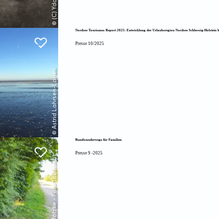
Nordsee Tourismus Report 2025: Entwicklung der Urlaubsregion Nordsee Schleswig-Holstein bl
Presse 10/2025
© Astrid Lahrsen-Loges
Rundwanderwege für Familien
Presse 9 -2025
© Pelle Motzke - Föhr Tourismus