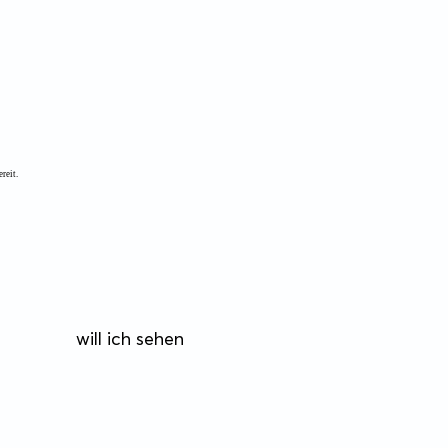
zurück zur
reit.
will ich sehen