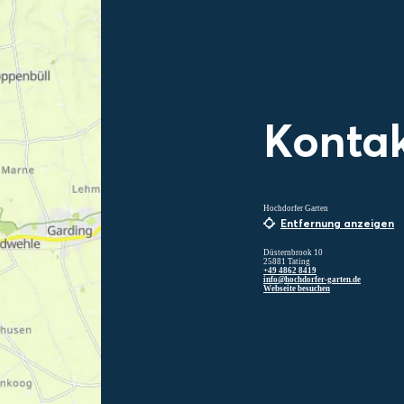
Konta
Hochdorfer Garten
Entfernung anzeigen
Düsternbrook 10
25881 Tating
+49 4862 8419
info@hochdorfer-garten.de
Webseite besuchen