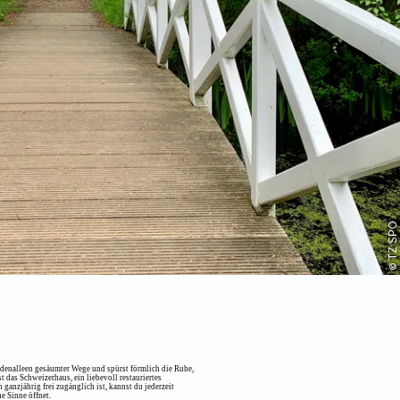
© TZ SPO
ndenalleen gesäumter Wege und spürst förmlich die Ruhe,
t das Schweizerhaus, ein liebevoll restauriertes
anzjährig frei zugänglich ist, kannst du jederzeit
e Sinne öffnet.