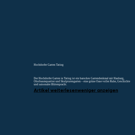
Menü
Suchen
Merklist
Hochdorfer Garten Tating
Der Hochdorfer Garten in Tating ist ein barockes Gartendenkmal mit Haubarg,
Obstbaumquartier und Skulpturengarten – eine grüne Oase voller Ruhe, Geschichte
und saisonaler Blütenpracht.
Artikel weiterlesen
weniger anzeigen