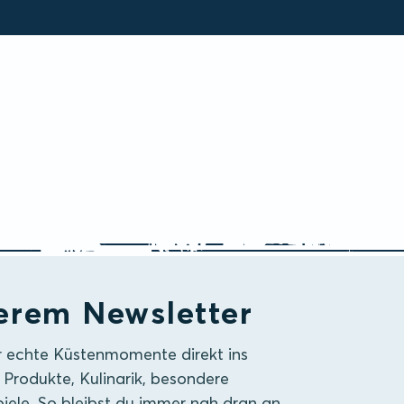
erem Newsletter
r echte Küstenmomente direkt ins
 Produkte, Kulinarik, besondere
iele. So bleibst du immer nah dran an