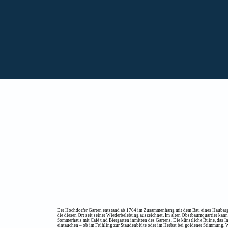
Der Hochdorfer Garten entstand ab 1764 im Zusammenhang mit dem Bau eines Haubargs un
die diesen Ort seit seiner Wiederbelebung auszeichnet. Im alten Obstbaumquartier kannst
Sommerhaus mit Café und Biergarten inmitten des Gartens. Die künstliche Ruine, das In
eintauchen – ob im Frühling zur Staudenblüte oder im Herbst bei goldener Stimmung. Wen