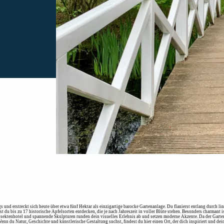
d erstreckt sich heute über etwa fünf Hektar als einzigartige barocke Gartenanlage. Du flanierst entlang durch li
 du bis zu 17 historische Apfelsorten entdecken, die je nach Jahreszeit in voller Blüte stehen. Besonders charmant is
sektenhotel und spannende Skulpturen runden dein visuelles Erlebnis ab und setzen moderne Akzente. Da der Garten g
n du Natur, Geschichte und künstlerische Gestaltung suchst, findest du hier einen Ort, der dich inspiriert und dein