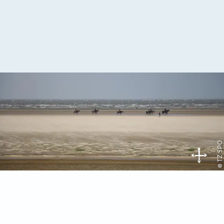
© TZ SPO