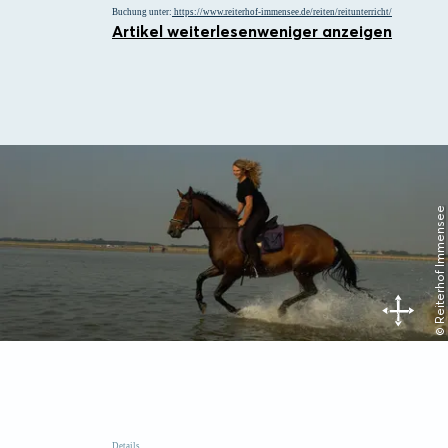
Buchung unter:
https://www.reiterhof-immensee.de/reiten/reitunterricht/
Artikel weiterlesen
weniger anzeigen
© Reiterhof Immensee
Details