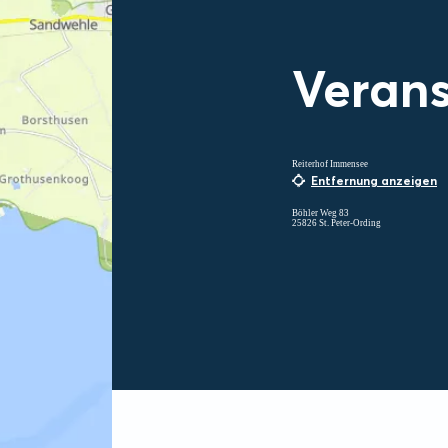
Verans
Reiterhof Immensee
Entfernung anzeigen
Böhler Weg 83
25826 St. Peter-Ording