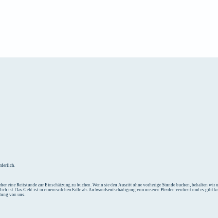
e
Unterkunft
derlich.
her eine Reitstunde zur Einschätzung zu buchen. Wenn sie den Ausritt ohne vorherige Stunde buchen, behalten wir un
tlich ist. Das Geld ist in einem solchen Falle als Aufwandsentschädigung von unseren Pferden verdient und es gibt k
ttung von uns.