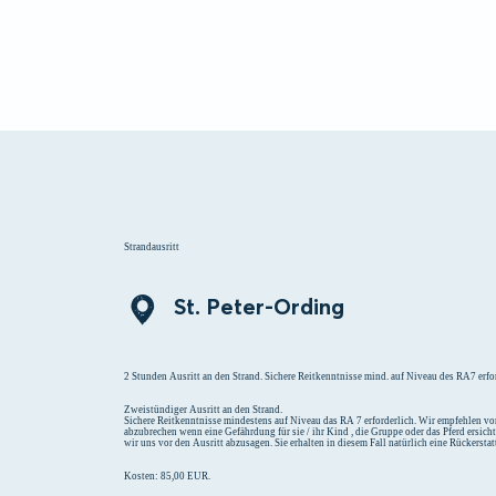
Menü
Suchen
Merklist
Strandausritt
St. Peter-Ording
2 Stunden Ausritt an den Strand. Sichere Reitkenntnisse mind. auf Niveau des RA7 erfor
Zweistündiger Ausritt an den Strand.
Sichere Reitkenntnisse mindestens auf Niveau das RA 7 erforderlich. Wir empfehlen vor
abzubrechen wenn eine Gefährdung für sie / ihr Kind , die Gruppe oder das Pferd ersich
wir uns vor den Ausritt abzusagen. Sie erhalten in diesem Fall natürlich eine Rückersta
Kosten: 85,00 EUR.