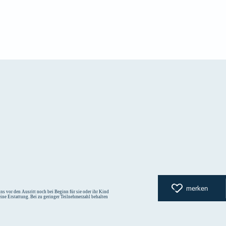
zurück zur
merken
s vor den Ausritt noch bei Beginn für sie oder ihr Kind
eine Erstattung. Bei zu geringer Teilnehmerzahl behalten