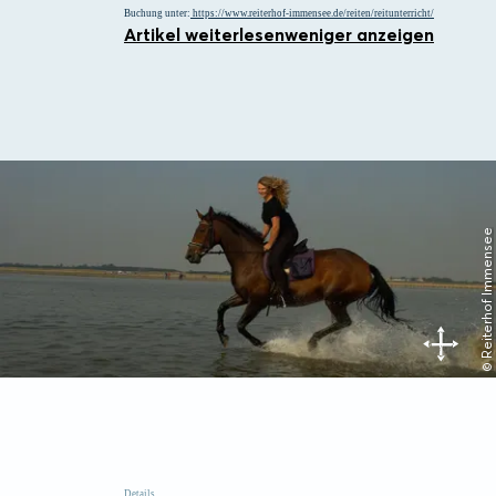
Buchung unter:
https://www.reiterhof-immensee.de/reiten/reitunterricht/
Artikel weiterlesen
weniger anzeigen
© Reiterhof Immensee
Details