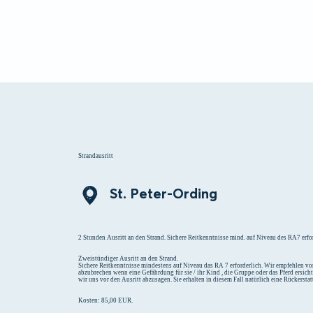
Menü
Suchen
Merklist
Strandausritt
St. Peter-Ording
2 Stunden Ausritt an den Strand. Sichere Reitkenntnisse mind. auf Niveau des RA7 erfor
Zweistündiger Ausritt an den Strand.
Sichere Reitkenntnisse mindestens auf Niveau das RA 7 erforderlich. Wir empfehlen vor
abzubrechen wenn eine Gefährdung für sie / ihr Kind , die Gruppe oder das Pferd ersich
wir uns vor den Ausritt abzusagen. Sie erhalten in diesem Fall natürlich eine Rückersta
Kosten: 85,00 EUR.