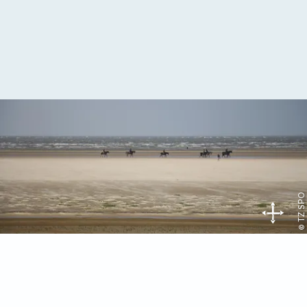
© TZ SPO