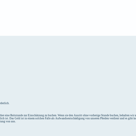
e
Unterkunft
derlich.
her eine Reitstunde zur Einschätzung zu buchen. Wenn sie den Ausritt ohne vorherige Stunde buchen, behalten wir un
tlich ist. Das Geld ist in einem solchen Falle als Aufwandsentschädigung von unseren Pferden verdient und es gibt k
ttung von uns.