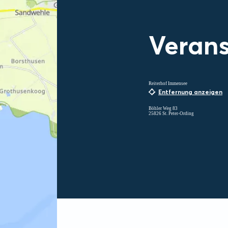
Verans
Reiterhof Immensee
Entfernung anzeigen
Böhler Weg 83
25826 St. Peter-Ording