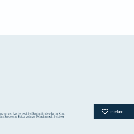
zurück zur
merken
s vor den Ausritt noch bei Beginn für sie oder ihr Kind
eine Erstattung. Bei zu geringer Teilnehmerzahl behalten