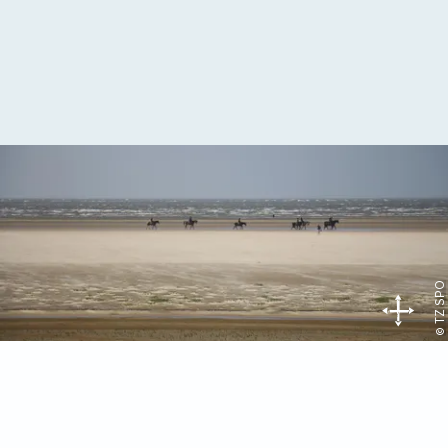
© TZ SPO