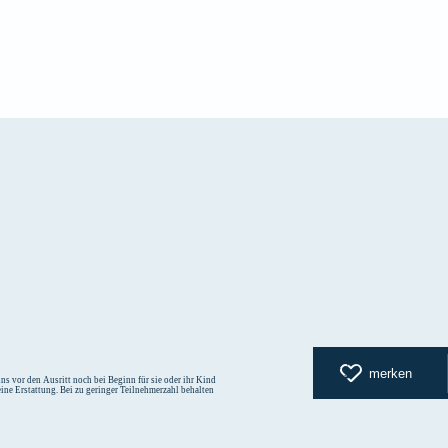
zurück zur
merken
s vor den Ausritt noch bei Beginn für sie oder ihr Kind
eine Erstattung. Bei zu geringer Teilnehmerzahl behalten