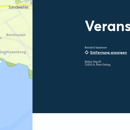
Verans
Reiterhof Immensee
Entfernung anzeigen
Böhler Weg 83
25826 St. Peter-Ording