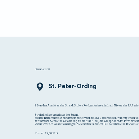
Menü
Suchen
Merklist
Strandausritt
St. Peter-Ording
2 Stunden Ausritt an den Strand. Sichere Reitkenntnisse mind. auf Niveau des RA7 erfor
Zweistündiger Ausritt an den Strand.
Sichere Reitkenntnisse mindestens auf Niveau das RA 7 erforderlich. Wir empfehlen vor
abzubrechen wenn eine Gefährdung für sie / ihr Kind , die Gruppe oder das Pferd ersich
wir uns vor den Ausritt abzusagen. Sie erhalten in diesem Fall natürlich eine Rückersta
Kosten: 85,00 EUR.