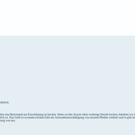
e
Unterkunft
derlich.
her eine Reitstunde zur Einschätzung zu buchen. Wenn sie den Ausritt ohne vorherige Stunde buchen, behalten wir un
tlich ist. Das Geld ist in einem solchen Falle als Aufwandsentschädigung von unseren Pferden verdient und es gibt k
ttung von uns.