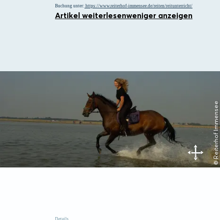
Buchung unter:
https://www.reiterhof-immensee.de/reiten/reitunterricht/
Artikel weiterlesen
weniger anzeigen
© Reiterhof Immensee
Details