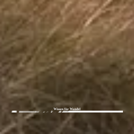
Wissen für Wandel