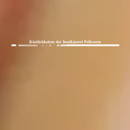
Köstlichkeiten der Inselkäserei Pellworm