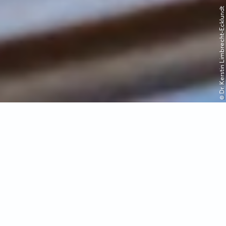
© Dr. Kerstin Limbrecht-Ecklundt
© Maike Hilbert