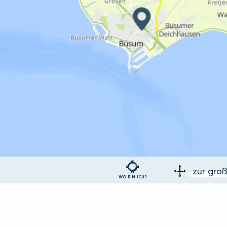
zur gro
WO BIN ICH?