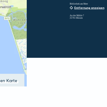
Bibliothek am Meer
Entfernung anzeigen
An der Mühle 7
25761 Büsum
ßen Karte