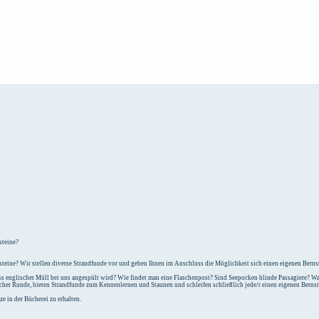
e
Unterkunft
steine?
teine? Wir stellen diverse Strandfunde vor und geben Ihnen im Anschluss die Möglichkeit sich einen eigenen Bernst
 englischer Müll bei uns angespült wird? Wie findet man eine Flaschenpost? Sind Seepocken blinde Passagiere? Was
icher Runde, bieten Strandfunde zum Kennenlernen und Staunen und schleifen schließlich jede/r einen eigenen Berns
e in der Bücherei zu erhalten.