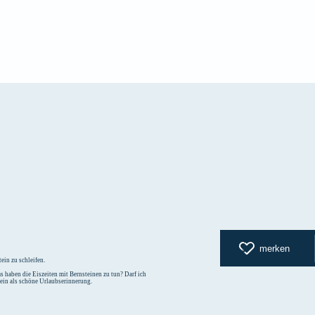
zurück zur
merken
ein zu schleifen.
 haben die Eiszeiten mit Bernsteinen zu tun? Darf ich
tein als schöne Urlaubserinnerung.