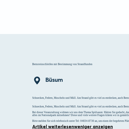
Menü
Suchen
Merklist
Bernsteinschleifen mit Bestimmung von Strandfunden
Büsum
Schnecken, Federn, Muscheln und Müll. Am Strand gibt es viel zu entdecken, auch Bern
Schnecken, Federn, Muscheln und Müll. Am Strand gibt es viel zu entdecken, auch Berns
Bei dieser Veranstaltung widmen wir uns dem Thema Spülsaum: Hätten Sie gedacht, dass
alles im Nationalpark mitnehmen? Diese und viele weitere Fragen klären wir in gemütl
Bitte melden Sie sich telefonisch unter Tel: 04834-8730 an, um einen der begehrten Plätz
Artikel weiterlesen
weniger anzeigen