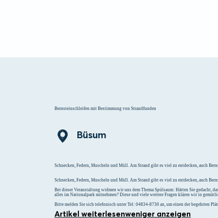
Menü
Suchen
Merklist
Bernsteinschleifen mit Bestimmung von Strandfunden
Büsum
Schnecken, Federn, Muscheln und Müll. Am Strand gibt es viel zu entdecken, auch Bern
Schnecken, Federn, Muscheln und Müll. Am Strand gibt es viel zu entdecken, auch Berns
Bei dieser Veranstaltung widmen wir uns dem Thema Spülsaum: Hätten Sie gedacht, dass
alles im Nationalpark mitnehmen? Diese und viele weitere Fragen klären wir in gemütl
Bitte melden Sie sich telefonisch unter Tel: 04834-8730 an, um einen der begehrten Plätz
Artikel weiterlesen
weniger anzeigen