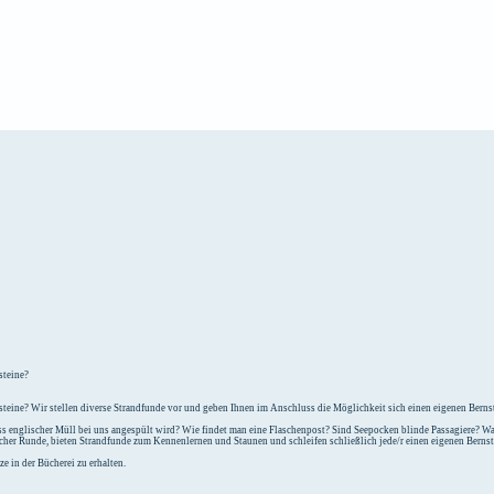
e
Unterkunft
steine?
teine? Wir stellen diverse Strandfunde vor und geben Ihnen im Anschluss die Möglichkeit sich einen eigenen Bernst
 englischer Müll bei uns angespült wird? Wie findet man eine Flaschenpost? Sind Seepocken blinde Passagiere? Was
icher Runde, bieten Strandfunde zum Kennenlernen und Staunen und schleifen schließlich jede/r einen eigenen Berns
e in der Bücherei zu erhalten.