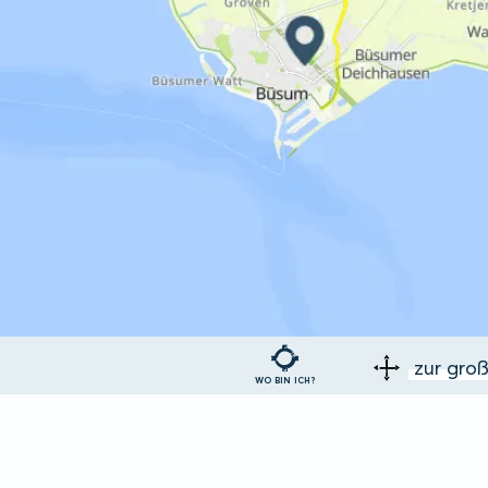
zur gro
WO BIN ICH?