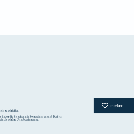
zurück zur
merken
ein zu schleifen.
 haben die Eiszeiten mit Bernsteinen zu tun? Darf ich
tein als schöne Urlaubserinnerung.