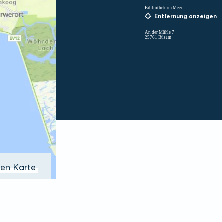
Bibliothek am Meer
Entfernung anzeigen
An der Mühle 7
25761 Büsum
ßen Karte