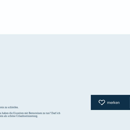
zurück zur
merken
ein zu schleifen.
 haben die Eiszeiten mit Bernsteinen zu tun? Darf ich
tein als schöne Urlaubserinnerung.