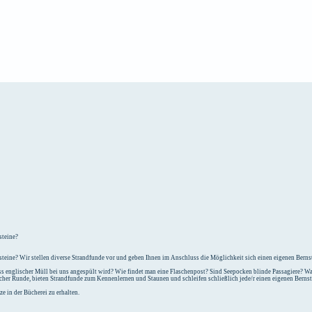
e
Unterkunft
steine?
teine? Wir stellen diverse Strandfunde vor und geben Ihnen im Anschluss die Möglichkeit sich einen eigenen Bernst
 englischer Müll bei uns angespült wird? Wie findet man eine Flaschenpost? Sind Seepocken blinde Passagiere? Was
icher Runde, bieten Strandfunde zum Kennenlernen und Staunen und schleifen schließlich jede/r einen eigenen Berns
e in der Bücherei zu erhalten.