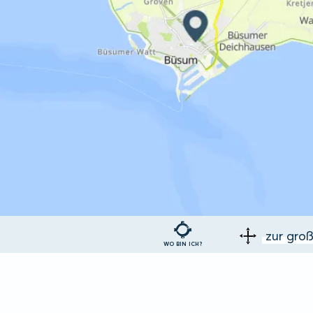
zur gro
WO BIN ICH?