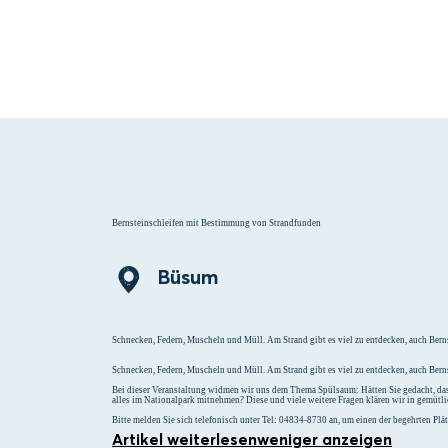
Menü
Suchen
Merklist
Bernsteinschleifen mit Bestimmung von Strandfunden
Büsum
Schnecken, Federn, Muscheln und Müll. Am Strand gibt es viel zu entdecken, auch Bern
Schnecken, Federn, Muscheln und Müll. Am Strand gibt es viel zu entdecken, auch Berns
Bei dieser Veranstaltung widmen wir uns dem Thema Spülsaum: Hätten Sie gedacht, dass
alles im Nationalpark mitnehmen? Diese und viele weitere Fragen klären wir in gemütl
Bitte melden Sie sich telefonisch unter Tel: 04834-8730 an, um einen der begehrten Plätz
Artikel weiterlesen
weniger anzeigen