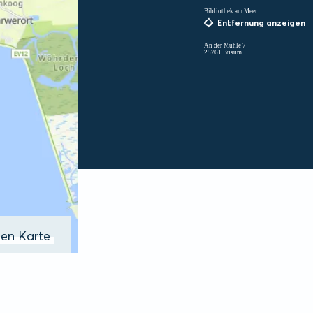
Bibliothek am Meer
Entfernung anzeigen
An der Mühle 7
25761 Büsum
ßen Karte