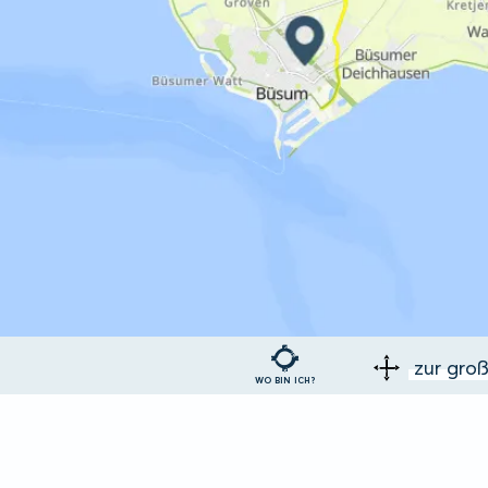
zur gro
WO BIN ICH?