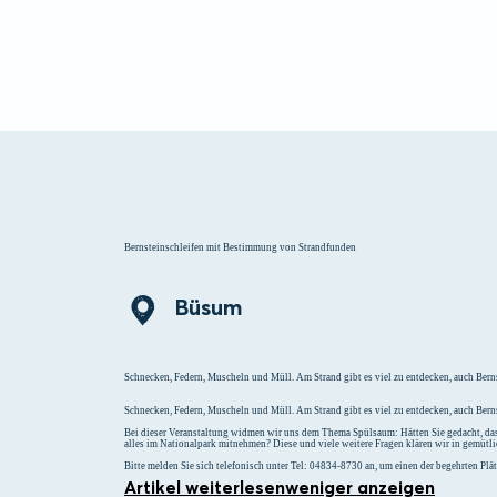
Menü
Suchen
Merklist
Bernsteinschleifen mit Bestimmung von Strandfunden
Büsum
Schnecken, Federn, Muscheln und Müll. Am Strand gibt es viel zu entdecken, auch Bern
Schnecken, Federn, Muscheln und Müll. Am Strand gibt es viel zu entdecken, auch Berns
Bei dieser Veranstaltung widmen wir uns dem Thema Spülsaum: Hätten Sie gedacht, dass
alles im Nationalpark mitnehmen? Diese und viele weitere Fragen klären wir in gemütl
Bitte melden Sie sich telefonisch unter Tel: 04834-8730 an, um einen der begehrten Plätz
Artikel weiterlesen
weniger anzeigen