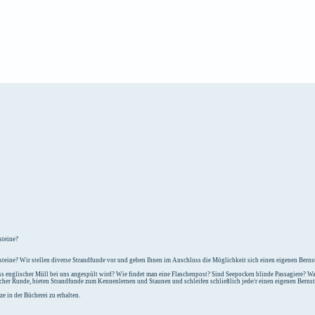
e
Unterkunft
steine?
teine? Wir stellen diverse Strandfunde vor und geben Ihnen im Anschluss die Möglichkeit sich einen eigenen Bernst
 englischer Müll bei uns angespült wird? Wie findet man eine Flaschenpost? Sind Seepocken blinde Passagiere? Was
icher Runde, bieten Strandfunde zum Kennenlernen und Staunen und schleifen schließlich jede/r einen eigenen Berns
e in der Bücherei zu erhalten.