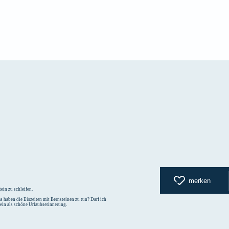
zurück zur
merken
ein zu schleifen.
 haben die Eiszeiten mit Bernsteinen zu tun? Darf ich
tein als schöne Urlaubserinnerung.