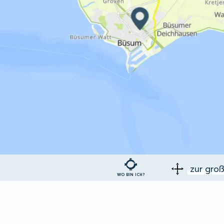
zur gro
WO BIN ICH?