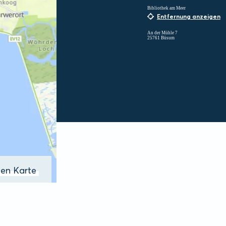
Bibliothek am Meer
Entfernung anzeigen
An der Mühle 7
25761 Büsum
ßen Karte