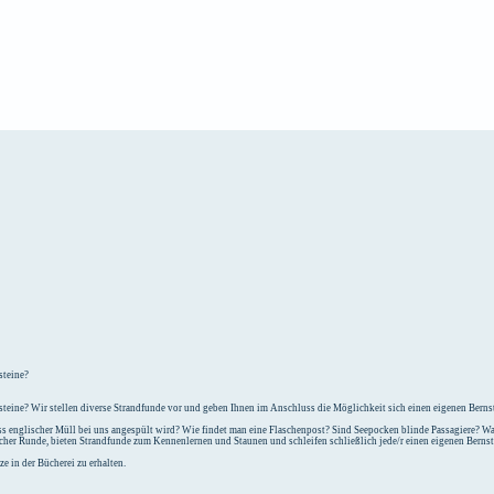
e
Unterkunft
steine?
teine? Wir stellen diverse Strandfunde vor und geben Ihnen im Anschluss die Möglichkeit sich einen eigenen Bernst
 englischer Müll bei uns angespült wird? Wie findet man eine Flaschenpost? Sind Seepocken blinde Passagiere? Was
icher Runde, bieten Strandfunde zum Kennenlernen und Staunen und schleifen schließlich jede/r einen eigenen Berns
e in der Bücherei zu erhalten.