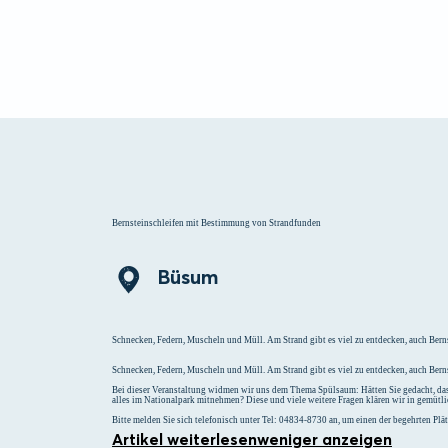
Menü
Suchen
Merklist
Bernsteinschleifen mit Bestimmung von Strandfunden
Büsum
Schnecken, Federn, Muscheln und Müll. Am Strand gibt es viel zu entdecken, auch Bern
Schnecken, Federn, Muscheln und Müll. Am Strand gibt es viel zu entdecken, auch Berns
Bei dieser Veranstaltung widmen wir uns dem Thema Spülsaum: Hätten Sie gedacht, dass
alles im Nationalpark mitnehmen? Diese und viele weitere Fragen klären wir in gemütl
Bitte melden Sie sich telefonisch unter Tel: 04834-8730 an, um einen der begehrten Plätz
Artikel weiterlesen
weniger anzeigen