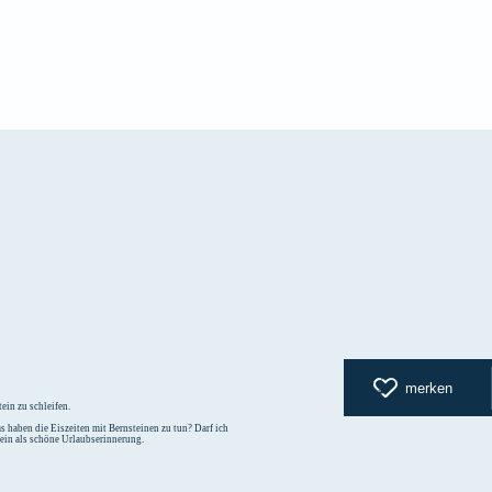
zurück zur
merken
ein zu schleifen.
 haben die Eiszeiten mit Bernsteinen zu tun? Darf ich
tein als schöne Urlaubserinnerung.