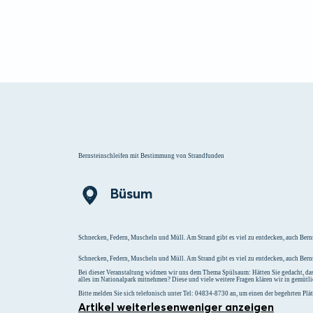
Menü
Suchen
Merklist
Bernsteinschleifen mit Bestimmung von Strandfunden
Büsum
Schnecken, Federn, Muscheln und Müll. Am Strand gibt es viel zu entdecken, auch Bern
Schnecken, Federn, Muscheln und Müll. Am Strand gibt es viel zu entdecken, auch Berns
Bei dieser Veranstaltung widmen wir uns dem Thema Spülsaum: Hätten Sie gedacht, dass
alles im Nationalpark mitnehmen? Diese und viele weitere Fragen klären wir in gemütl
Bitte melden Sie sich telefonisch unter Tel: 04834-8730 an, um einen der begehrten Plätz
Artikel weiterlesen
weniger anzeigen