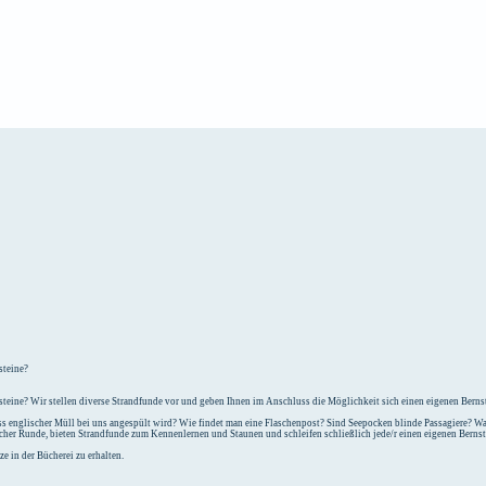
e
Unterkunft
steine?
teine? Wir stellen diverse Strandfunde vor und geben Ihnen im Anschluss die Möglichkeit sich einen eigenen Bernst
 englischer Müll bei uns angespült wird? Wie findet man eine Flaschenpost? Sind Seepocken blinde Passagiere? Was
icher Runde, bieten Strandfunde zum Kennenlernen und Staunen und schleifen schließlich jede/r einen eigenen Berns
e in der Bücherei zu erhalten.