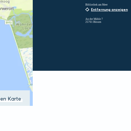
Bibliothek am Meer
Entfernung anzeigen
An der Mühle 7
25761 Büsum
ßen Karte