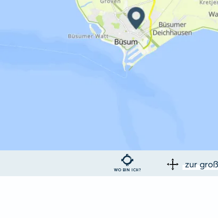
zur gro
WO BIN ICH?