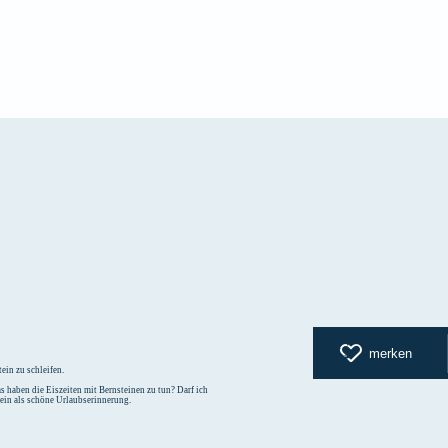
zurück zur
merken
ein zu schleifen.
 haben die Eiszeiten mit Bernsteinen zu tun? Darf ich
tein als schöne Urlaubserinnerung.