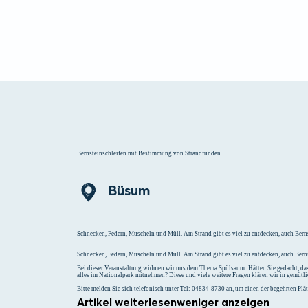
Menü
Suchen
Merklist
Bernsteinschleifen mit Bestimmung von Strandfunden
Büsum
Schnecken, Federn, Muscheln und Müll. Am Strand gibt es viel zu entdecken, auch Bern
Schnecken, Federn, Muscheln und Müll. Am Strand gibt es viel zu entdecken, auch Berns
Bei dieser Veranstaltung widmen wir uns dem Thema Spülsaum: Hätten Sie gedacht, dass
alles im Nationalpark mitnehmen? Diese und viele weitere Fragen klären wir in gemütl
Bitte melden Sie sich telefonisch unter Tel: 04834-8730 an, um einen der begehrten Plätz
Artikel weiterlesen
weniger anzeigen