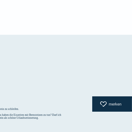
zurück zur
merken
ein zu schleifen.
 haben die Eiszeiten mit Bernsteinen zu tun? Darf ich
tein als schöne Urlaubserinnerung.