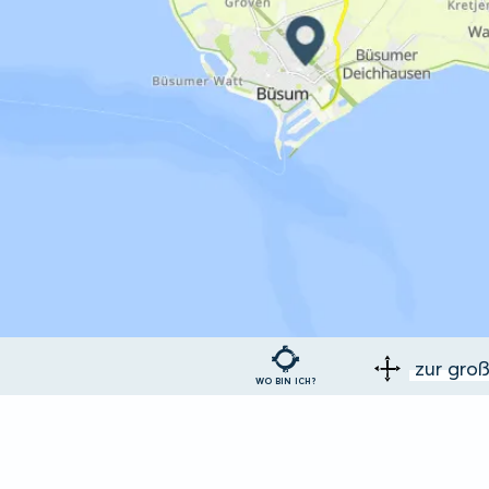
zur gro
WO BIN ICH?