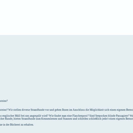
e
Unterkunft
steine?
teine? Wir stellen diverse Strandfunde vor und geben Ihnen im Anschluss die Möglichkeit sich einen eigenen Bernst
 englischer Müll bei uns angespült wird? Wie findet man eine Flaschenpost? Sind Seepocken blinde Passagiere? Was
icher Runde, bieten Strandfunde zum Kennenlernen und Staunen und schleifen schließlich jede/r einen eigenen Berns
e in der Bücherei zu erhalten.