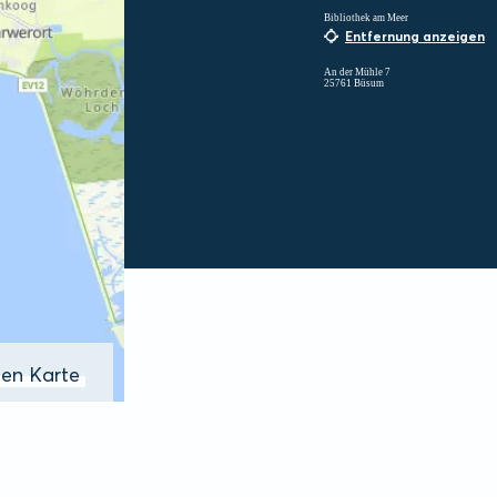
Bibliothek am Meer
Entfernung anzeigen
An der Mühle 7
25761 Büsum
ßen Karte